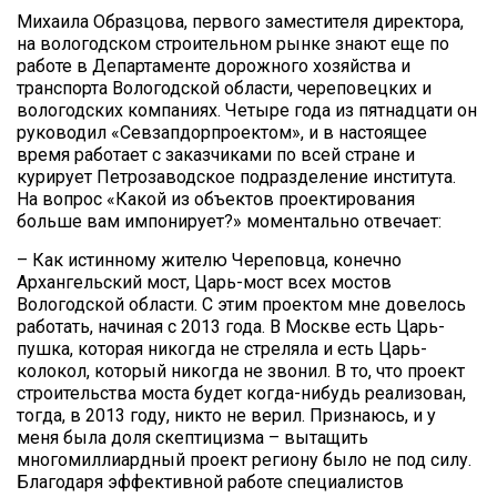
Михаила Образцова, первого заместителя директора,
на вологодском строительном рынке знают еще по
работе в Департаменте дорожного хозяйства и
транспорта Вологодской области, череповецких и
вологодских компаниях. Четыре года из пятнадцати он
руководил «Севзапдорпроектом», и в настоящее
время работает с заказчиками по всей стране и
курирует Петрозаводское подразделение института.
На вопрос «Какой из объектов проектирования
больше вам импонирует?» моментально отвечает:
– Как истинному жителю Череповца, конечно
Архангельский мост, Царь-мост всех мостов
Вологодской области. С этим проектом мне довелось
работать, начиная с 2013 года. В Москве есть Царь-
пушка, которая никогда не стреляла и есть Царь-
колокол, который никогда не звонил. В то, что проект
строительства моста будет когда-нибудь реализован,
тогда, в 2013 году, никто не верил. Признаюсь, и у
меня была доля скептицизма – вытащить
многомиллиардный проект региону было не под силу.
Благодаря эффективной работе специалистов