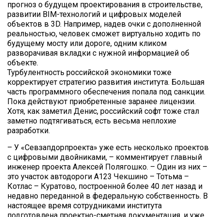
прогноз о будущем проектирования в строительстве,
развитии BIM-технологий и цифровых моделей
объектов в 3D. Например, надев очки с дополненной
реальностью, человек сможет виртуально ходить по
будущему мосту или дороге, одним кликом
разворачивая вкладки с нужной информацией об
объекте.
Турбулентность российской экономики тоже
корректирует стратегию развития института. Большая
часть программного обеспечения попала под санкции.
Пока действуют приобретенные заранее лицензии.
Хотя, как заметил Денис, российский софт тоже стал
заметно подтягиваться, есть весьма неплохие
разработки.
– У «Севзапдорпроекта» уже есть несколько проектов
с цифровыми двойниками, – комментирует главный
инженер проекта Алексей Полягошко. – Один из них –
это участок автодороги А123 Чекшино – Тотьма –
Котлас – Куратово, построенной более 40 лет назад и
недавно переданной в федеральную собственность. В
настоящее время сотрудниками института
подготовлена проектно-сметная документация, и уже