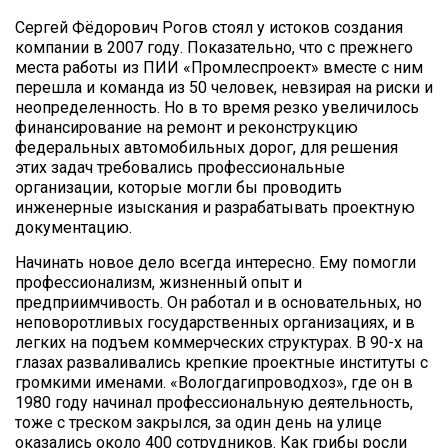
Сергей Фёдорович Рогов стоял у истоков создания
компании в 2007 году. Показательно, что с прежнего
места работы из ПИИ «Промлеспроект» вместе с ним
перешла и команда из 50 человек, невзирая на риски и
неопределенность. Но в то время резко увеличилось
финансирование на ремонт и реконструкцию
федеральных автомобильных дорог, для решения
этих задач требовались профессиональные
организации, которые могли бы проводить
инженерные изыскания и разрабатывать проектную
документацию.
Начинать новое дело всегда интересно. Ему помогли
профессионализм, жизненный опыт и
предприимчивость. Он работал и в основательных, но
неповоротливых государственных организациях, и в
легких на подъем коммерческих структурах. В 90-х на
глазах разваливались крепкие проектные институты с
громкими именами. «Вологдагипроводхоз», где он в
1980 году начинал профессиональную деятельность,
тоже с треском закрылся, за один день на улице
оказались около 400 сотрудников. Как грибы росли