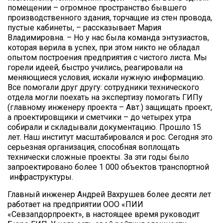
помещении – огромное пространство бывшего
производственного здания, торчащие из стен провода,
пустые кабинеты, – рассказывает Мария
Владимировна. – Но у нас была команда энтузиастов,
которая верила в успех, при этом никто не обладал
опытом построения предприятия с чистого листа. Мы
горели идеей, быстро учились, реагировали на
меняющиеся условия, искали нужную информацию.
Все помогали друг другу: сотрудники технического
отдела могли поехать на экспертизу помогать ГИПу
(главному инженеру проекта – Авт.) защищать проект,
а проектировщики и сметчики – до четырех утра
собирали и складывали документацию. Прошло 15
лет. Наш институт масштабировался и рос. Сегодня это
серьезная организация, способная воплощать
технически сложные проекты. За эти годы было
запроектировано более 1 000 объектов транспортной
инфраструктуры.
Главный инженер Андрей Вахрушев более десяти лет
работает на предприятии ООО «ПИИ
«Севзапдорпроект», в настоящее время руководит