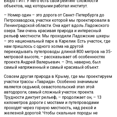
Бюро ГИП. У него есть свой рейтинг сложности
объектов, над которыми работал институт.
– Номер один – это дорога от Санкт-Петербурга до
Петрозаводска, участки которой мы проектировали в
Ленинградской области. Она идет вдоль Ладожского
озера. Там очень красивая природа и интересный
рельеф местности. Мы проходили Ладожские шхеры
– это национальный парк в Карелии. Есть участок, где
нам пришлось с одного холма на другой
перекидывать путепроводы длиной 800 метров на 35-
метровой высоте, – рассказывает об особенностях
проекта Андрей Валерьевич. – Это, наверно, был
самый напряженный и самый красивый объект.
Совсем другая природа в Крыму, где мы проектируем
участки трассы «Таврида». Особенно значимым
является седьмой, севастопольский этап этой
автодороги, самый сложный участок проекта.
Трудности диктует рельеф, – продолжает он, – 13
километров дороги с мостами и путепроводами
проходят через горную местность, над рекой и
железной дорогой. Чтобы скальные породы не