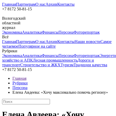
Главная
Партнерам
О нас
Архив
Контакты
+7 8172
50-81-15
Вологодский
областной
журнал
Экономика
Аналитика
Финансы
Персона
Фоторепортаж
Всё
Главная
Партнерам
О нас
Архив
Контакты
Наши новости
Самое
читаемое
Популярное на сайте
Рубрики
Экономика
Аналитика
Финансы
Персона
Фоторепортаж
Энергет
хозяйство и АПК
Лесная промышленность
Дороги и
транспорт
Строительство и ЖКХ
Туризм
Традиции качества
+7 8172
50-81-15
Главная
Рубрики
Персона
Елена Авдеева: «Хочу максимально помочь региону»
Елена Авдеева: «Хочу