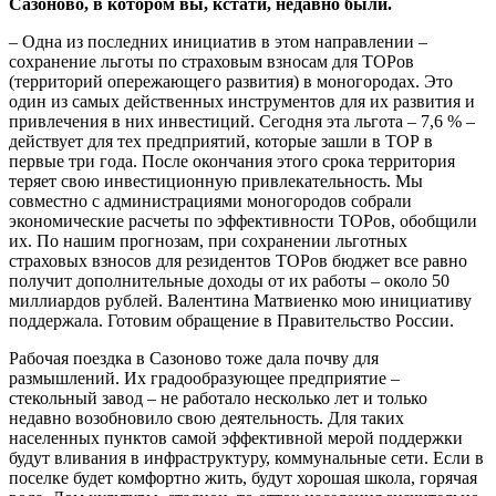
Сазоново, в котором вы, кстати, недавно были.
– Одна из последних инициатив в этом направлении –
сохранение льготы по страховым взносам для ТОРов
(территорий опережающего развития) в моногородах. Это
один из самых действенных инструментов для их развития и
привлечения в них инвестиций. Сегодня эта льгота – 7,6 % –
действует для тех предприятий, которые зашли в ТОР в
первые три года. После окончания этого срока территория
теряет свою инвестиционную привлекательность. Мы
совместно с администрациями моногородов собрали
экономические расчеты по эффективности ТОРов, обобщили
их. По нашим прогнозам, при сохранении льготных
страховых взносов для резидентов ТОРов бюджет все равно
получит дополнительные доходы от их работы – около 50
миллиардов рублей. Валентина Матвиенко мою инициативу
поддержала. Готовим обращение в Правительство России.
Рабочая поездка в Сазоново тоже дала почву для
размышлений. Их градообразующее предприятие –
стекольный завод – не работало несколько лет и только
недавно возобновило свою деятельность. Для таких
населенных пунктов самой эффективной мерой поддержки
будут вливания в инфраструктуру, коммунальные сети. Если в
поселке будет комфортно жить, будут хорошая школа, горячая