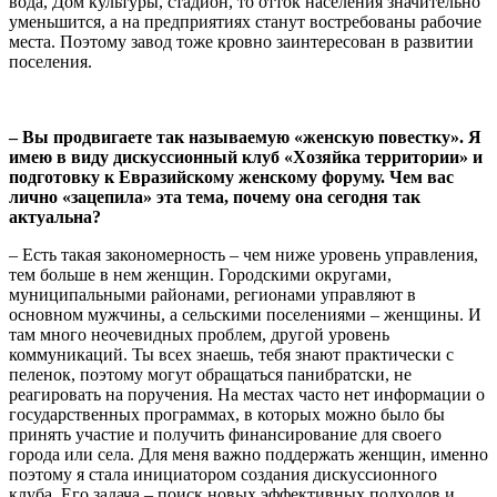
вода, Дом культуры, стадион, то отток населения значительно
уменьшится, а на предприятиях станут востребованы рабочие
места. Поэтому завод тоже кровно заинтересован в развитии
поселения.
– Вы продвигаете так называемую «женскую повестку». Я
имею в виду дискуссионный клуб «Хозяйка территории» и
подготовку к Евразийскому женскому форуму. Чем вас
лично «зацепила» эта тема, почему она сегодня так
актуальна?
– Есть такая закономерность – чем ниже уровень управления,
тем больше в нем женщин. Городскими округами,
муниципальными районами, регионами управляют в
основном мужчины, а сельскими поселениями – женщины. И
там много неочевидных проблем, другой уровень
коммуникаций. Ты всех знаешь, тебя знают практически с
пеленок, поэтому могут обращаться панибратски, не
реагировать на поручения. На местах часто нет информации о
государственных программах, в которых можно было бы
принять участие и получить финансирование для своего
города или села. Для меня важно поддержать женщин, именно
поэтому я стала инициатором создания дискуссионного
клуба. Его задача – поиск новых эффективных подходов и