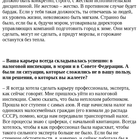
должно быть конкретно, строго, с жесткой исполнительской
дисциплиной. Не жестоко – жестко. В противном случае будет
бардак. Если у тебя такая должность, ты отвечаешь за людей,
их уровень жизни, невозможно быть мягким. Странно бы
было, если бы я, будучи мэром, уговаривала директоров
управляющих компаний подготовить город к зиме. Они могут
сделать, могут не сделать, а придут морозы, и горожане
останутся без тепла.
– Ваша карьера всегда складывалась успешно: в
налоговой инспекции, в мэрии и в Совете Федерации. А
были ли ситуации, которые сложились не в вашу пользу,
или решения, о которых вы жалеете?
– Я всегда хотела сделать карьеру профессионала, эксперта,
как сейчас говорят. Мне пришлось уйти из налоговой
инспекции. Смею сказать, что была неплохим работником.
Прошла все ступени с самых азов. Я еще начисляла налог на
одиноких малосемейных граждан (его взимали до распада
СССР), помню, когда нам передавали транспортный налог.
Все процессы знаю с циферки, с начальной квитанции. Всегда
хотелось, чтобы я как профессионал была нарасхват, чтобы
такого сильного эксперта больше не было. Если бы не
стечение обстоятельств, я, наверно, и сейчас работала бы в