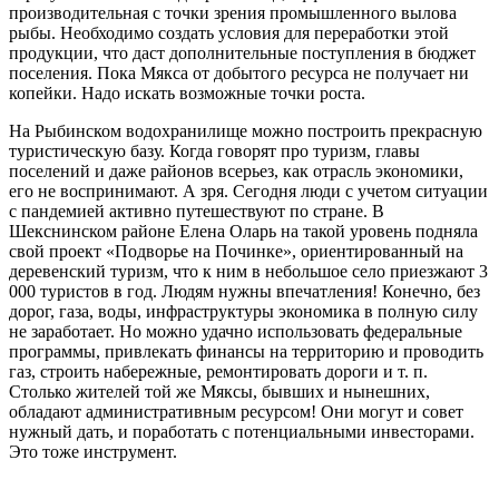
производительная с точки зрения промышленного вылова
рыбы. Необходимо создать условия для переработки этой
продукции, что даст дополнительные поступления в бюджет
поселения. Пока Мякса от добытого ресурса не получает ни
копейки. Надо искать возможные точки роста.
На Рыбинском водохранилище можно построить прекрасную
туристическую базу. Когда говорят про туризм, главы
поселений и даже районов всерьез, как отрасль экономики,
его не воспринимают. А зря. Сегодня люди с учетом ситуации
с пандемией активно путешествуют по стране. В
Шекснинском районе Елена Оларь на такой уровень подняла
свой проект «Подворье на Починке», ориентированный на
деревенский туризм, что к ним в небольшое село приезжают 3
000 туристов в год. Людям нужны впечатления! Конечно, без
дорог, газа, воды, инфраструктуры экономика в полную силу
не заработает. Но можно удачно использовать федеральные
программы, привлекать финансы на территорию и проводить
газ, строить набережные, ремонтировать дороги и т. п.
Столько жителей той же Мяксы, бывших и нынешних,
обладают административным ресурсом! Они могут и совет
нужный дать, и поработать с потенциальными инвесторами.
Это тоже инструмент.