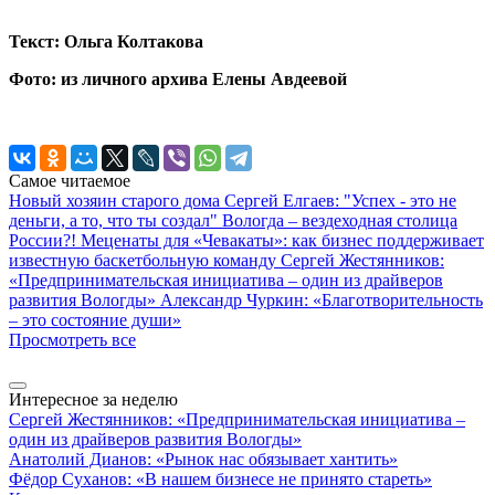
Текст: Ольга Колтакова
Фото: из личного архива Елены Авдеевой
Самое читаемое
Новый хозяин старого дома
Сергей Елгаев: "Успех - это не
деньги, а то, что ты создал"
Вологда – вездеходная столица
России?!
Меценаты для «Чевакаты»: как бизнес поддерживает
известную баскетбольную команду
Сергей Жестянников:
«Предпринимательская инициатива – один из драйверов
развития Вологды»
Александр Чуркин: «Благотворительность
– это состояние души»
Просмотреть все
Интересное за неделю
Сергей Жестянников: «Предпринимательская инициатива –
один из драйверов развития Вологды»
Анатолий Дианов: «Рынок нас обязывает хантить»
Фёдор Суханов: «В нашем бизнесе не принято стареть»