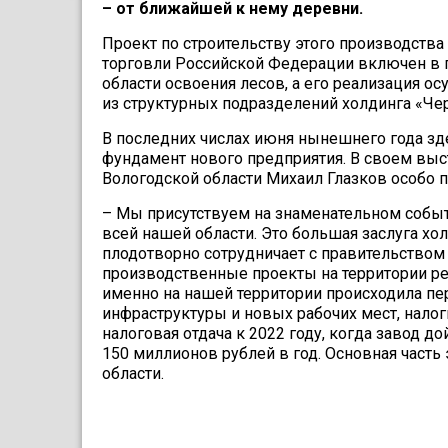
– от ближайшей к нему деревни.
Проект по строительству этого производств
торговли Российской Фе­дерации включен в
области освоения лесов, а его реализация ос
из струк­турных подразделений холдинга «Че
В последних числах июня ны­нешнего года з
фундамент нового предприятия. В своем выст
Во­логодской области Михаил Глаз­ков особо 
– Мы присутствуем на знаме­нательном событ
всей нашей области. Это большая заслуга хо
плодотворно со­трудничает с правительством
производственные проекты на территории рег
именно на нашей территории происходила пер
инфраструктуры и новых рабочих мест, нал
налоговая отдача к 2022 году, когда завод до
150 миллионов рублей в год. Основная часть
области.