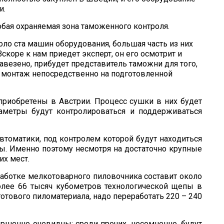
и.
бая охраняемая зона та­моженного контроля.
ло ста машин оборудования, большая часть из них
Вскоре к нам приедет эксперт, он его осмотрит и
завезено, прибудет представитель таможни для того,
 монтаж непосредствен­но на подготовленной
риобретены в Ав­стрии. Процесс сушки в них будет
аметры будут контроли­роваться и поддерживаться
втоматики, под контролем которой будут нахо­диться
ы. Именно поэтому несмотря на достаточно крупные
их мест.
аботке мелкотовар­ного пиловочника составит около
олее 66 тысяч кубоме­тров технологической щепы в
готового пиломатериала, надо переработать 220 – 240
шенно очевид­ны: среди прочих, несомненно, будут