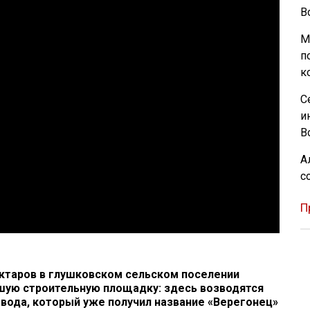
В
М
п
к
С
и
В
А
с
П
ектаров в глушковском сельском поселении
шую строительную площадку: здесь возводятся
ода, который уже получил название «Верегонец»