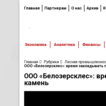
Главная
Партнерам
О нас
Архив
К
Вологодский
областной
журнал
Экономика
Аналитика
Финансы
Главная
Рубрики
Лесная промышленнос
ООО «Белозерсклес»: время закладывать 
ООО «Белозерсклес»: в
камень