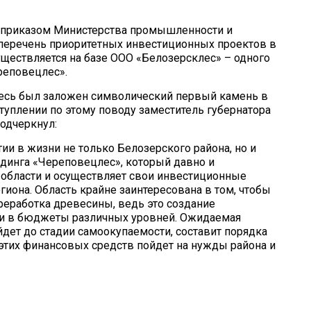
а приказом Министерства промышленно­сти и
 перечень приоритетных инвестиционных проектов в
у­ществляется на базе ООО «Бе­лозерсклес» – одного
реповецлес».
десь был заложен символический первый камень в
уплении по этому по­воду заместитель губернатора
подчеркнул:
ии в жизни не только Белозерского района, но и
лдинга «Череповецлес», который давно и
 об­ласти и осуществляет свои инве­стиционные
иона. Область крайне заинтересована в том, чтобы
е­работка древесины, ведь это соз­дание
оги в бюджеты различных уровней. Ожидаемая
йдет до стадии са­моокупаемости, составит поряд­ка
 этих финансовых средств пойдет на нужды района и