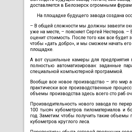
доставляется в Белозерск огромны­ми фурам
На площадке будущего завода создана осо
– В общей сложности мы должны завезти око
уже на месте, – поясняет Сергей Нестеров. – 
оценит стоимость. После того как все будет 
чтобы «дать добро», и мы сможем начать его
площадке.
А вот сушильные камеры для предприятия п
полностью автоматизирован: за­данные пар
специ­альной компьютерной программой.
Вообще все новое производ­ство – это мир а
практически все произ­водственные процесс
объемы производства здесь всего сто раб оч
Производительность нового завода по перер
100 тысяч кубометров пиломате­риалов и б
год. Заметим: чтобы получить такие объемы 
кубо­метров круглого леса.
Перспективы сбыта готовой продукции совер