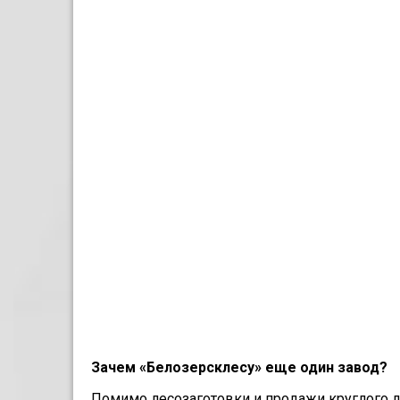
Зачем «Белозерсклесу» еще один завод?
Помимо лесозаготовки и про­дажи круглого л