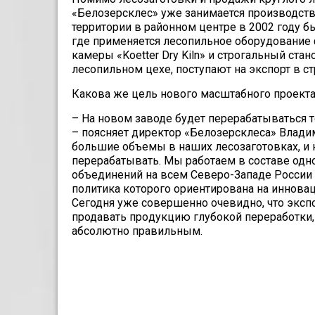
«Белозерсклес» уже занимается произ­водств
территории в районном центре в 2002 году б
где приме­няется лесопильное оборудовани
камеры «Koetter Dry Kiln» и строгальный ста
лесопильном цехе, поступают на экспорт в с
Какова же цель нового мас­штабного проект
– На новом заводе будет пере­рабатываться т
– поясняет директор «Белозер­склеса» Влади
большие объемы в наших лесоза­готовках, и
перера­батывать. Мы работаем в составе од
объединений на всем Северо-Западе России 
политика которого ориентирована на инновац
Се­годня уже совершенно очевидно, что эксп
продавать про­дукцию глубокой переработки,
абсолютно правильным.