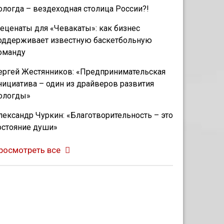
ологда – вездеходная столица России?!
еценаты для «Чевакаты»: как бизнес
оддерживает известную баскетбольную
оманду
ергей Жестянников: «Предпринимательская
нициатива – один из драйверов развития
ологды»
лександр Чуркин: «Благотворительность – это
остояние души»
росмотреть все