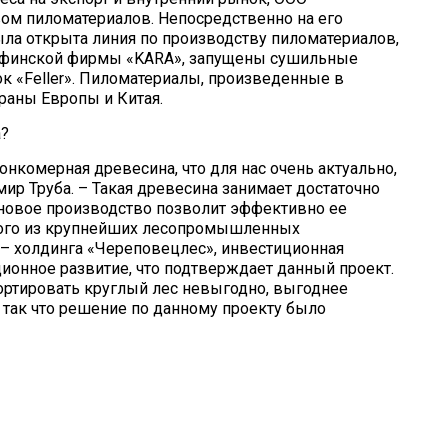
ом пиломатериалов. Не­посредственно на его
ыла открыта линия по производ­ству пиломатериалов,
е финской фирмы «KARA», запуще­ны сушильные
нок «Feller». Пиломатериалы, произведенные в
траны Европы и Китая.
а?
онкомерная древе­сина, что для нас очень актуально,
мир Труба. – Такая древесина занимает достаточно
 новое производство позволит эффективно ее
ного из крупнейших лесопро­мышленных
– холдинга «Череповецлес», инвестиционная
ионное развитие, что подтверждает данный проект.
ортировать круглый лес не­выгодно, выгоднее
 так что решение по данному проекту было