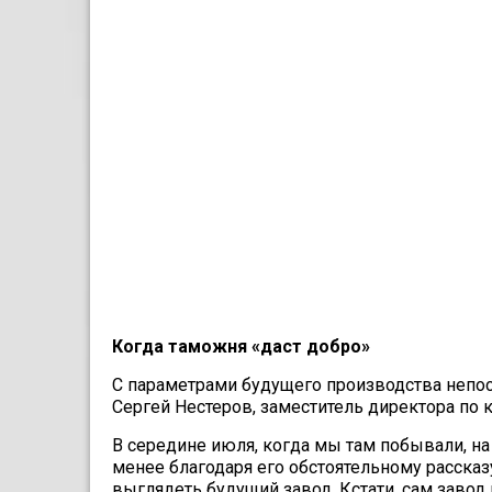
Когда таможня «даст добро»
С параметрами будущего произ­водства непос
Сер­гей Нестеров, заместитель директора по
В середине июля, когда мы там побывали, н
менее благодаря его обстоятельному рас­ска
выглядеть будущий завод. Кстати, сам завод