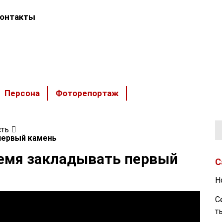
онтакты
Персона
Фоторепортаж
ть
первый камень
ремя закладывать первый
С
Н
С
т