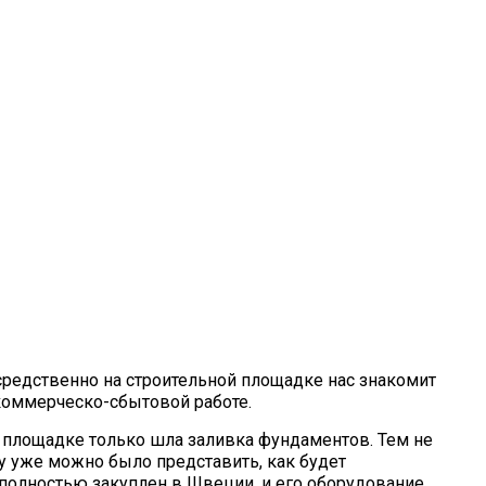
редственно на строи­тельной площадке нас знакомит
 коммерческо-сбытовой работе.
а площадке только шла заливка фундаментов. Тем не
зу уже можно было представить, как будет
 полностью заку­плен в Швеции, и его оборудование