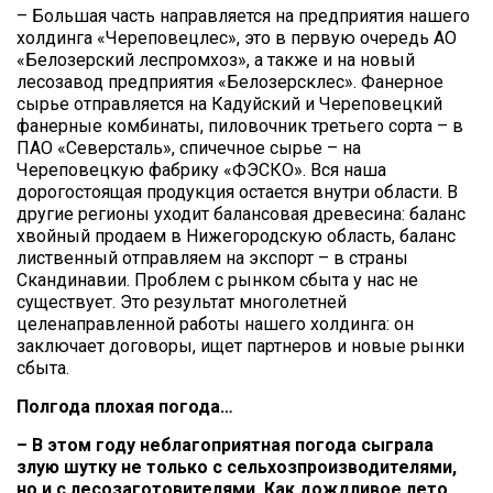
– Большая часть направляется на предприятия нашего
холдинга «Череповецлес», это в первую очередь АО
«Белозерский леспромхоз», а также и на новый
лесозавод предприятия «Белозерсклес». Фанерное
сырье отправляется на Кадуйский и Череповецкий
фанерные комбинаты, пиловочник третьего сорта – в
ПАО «Северсталь», спичечное сырье – на
Череповецкую фабрику «ФЭСКО». Вся наша
дорогостоящая продукция остается внутри области. В
другие регионы уходит балансовая древесина: баланс
хвойный продаем в Нижегородскую область, баланс
лиственный отправляем на экспорт – в страны
Скандинавии. Проблем с рынком сбыта у нас не
существует. Это результат многолетней
целенаправленной работы нашего холдинга: он
заключает договоры, ищет партнеров и новые рынки
сбыта.
Полгода плохая погода…
– В этом году неблагоприятная погода сыграла
злую шутку не только с сельхозпроизводителями,
но и с лесозаготовителями. Как дождливое лето