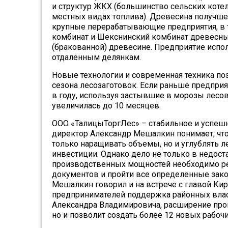
и структур ЖКХ (большинство сельских коте
местных видах топлива). Древесина получше
крупные перерабатывающие предприятия, в
комбинат и Шекснинский комбинат древесных
(бракованной) древесине. Предприятие испол
отдаленным делянкам.
Новые технологии и современная техника п
сезона лесозаготовок. Если раньше предприя
в году, используя застывшие в морозы лесов
увеличилась до 10 месяцев.
ООО «ТалицыТоргЛес» – стабильное и успешн
директор Александр Мешалкин понимает, что
только наращивать объемы, но и углублять 
инвестиции. Однако дело не только в недос
производственных мощностей необходимо ре
документов и пройти все определенные зак
Мешалкин говорил и на встрече с главой Ки
предпринимателей поддержка районных власте
Александра Владимировича, расширение прои
но и позволит создать более 12 новых рабочи