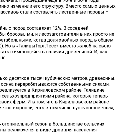
азочный. Прошедшие еще в 70-е и 80-е годы
нно изменили его структуру. Вместо самых ценных
ассивов стали составлять лиственные породы –
йных пород составляет 12%. В соседней
 бы бросовыми, и лесозаготовители в них просто не
 ретабельными, когда доля хвойных пород в общем
%). Но в «ТалицыТоргЛесе» вместо жалоб на свою
ать с имеющейся в наличии древесиной. И, как
но.
ько десятков тысяч кубических метров древесины.
я осина перерабатываются собственными силами,
, реализуется в Кирилловском районе. Талицкие
и сельхозпредприятиями района, которые теперь
воих ферм. И в том, что в Кирилловском районе
етно выросли, есть в том числе пусть и косвенная,
ь отопительный сезон в большинстве сельских
ны реализуется в виде дров для населения