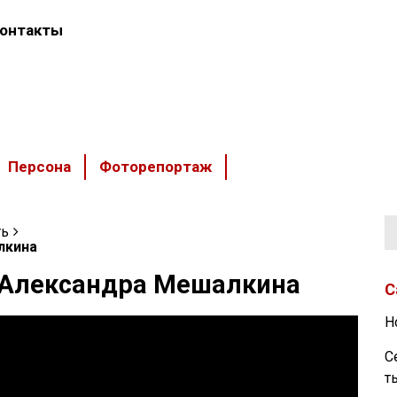
онтакты
Персона
Фоторепортаж
ть
лкина
 Александра Мешалкина
С
Н
С
т