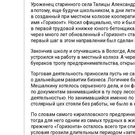
Уроженец старинного села Талицы Александр
а потому, еще будучи школьником, в дни ле
в созданный при местном колхозе кооперати
имя «Горизонт». Носил официально, что и б
в первой трудовой книжке юного бетонщика. 
через много лет обновленный «Горизонт» ста
первый шаг в этом направлении был сделан 
Закончив школу и отучившись в Вологде, Ал
устроился на работу в местный колхоз. А чер
буераков тропу предпринимательства, откры
Торговая деятельность приносила пусть не с
о дальнейшем развитии бизнеса. Логичнее б
Мешалкину хотелось серьезного дела, и он 
по документам занимавшийся в ту пору лес
деятельностью. Но занимавшийся именно по
столярный цех стояли без работы, не было в 
По словам самого кирилловского предприним
тогда для него одним из самых трудных в жи
прежнего «Горизонта» осталось всего три сп
условия грозили длительным периодом «затя