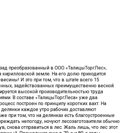
азад преобразованный в ООО «ТалицыТоргЛес»,
а кирилловской земле. На его долю приходится
сины! И это при том, что в штате всего 15
онных, задействованных преимущественно весной.
сируется высокой производительностью труда
ями. В составе «ТалицыТоргЛеса» уже два
роцесс построен по принципу коротких вахт. На
а делянки каждое утро рабочих доставляют
же при том, что на делянках есть благоустроенные
ереждать непогоду, ночуют лесозаготовители обычно
в, снова отправиться в лес. Жаль лишь, что лес этот