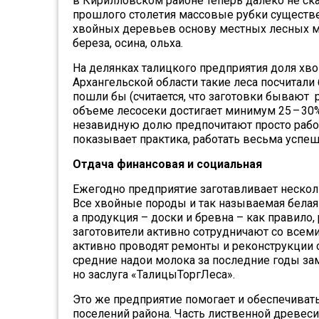
в Кирилловском районе теперь далеко не ск
прошлого столетия массовые рубки существе
хвойных деревьев основу местных лесных м
береза, осина, ольха.
На делянках талицкого предприятия доля хво
Архангельской области такие леса посчитали
пошли бы (считается, что заготовки бывают
объеме лесосеки достигает минимум 25 – 30
незавидную долю предпочитают просто работ
показывает практика, работать весьма успеш
Отдача финансовая и социальная
Ежегодно предприятие заготавливает нескол
Все хвойные породы и так называемая бела
а продукция – доски и бревна – как правило
заготовители активно сотрудничают со всем
активно проводят ремонты и реконструкции с
средние надои молока за последние годы зам
но заслуга «ТалицыТоргЛеса».
Это же предприятие помогает и обеспечиват
поселений района. Часть лиственной древеси