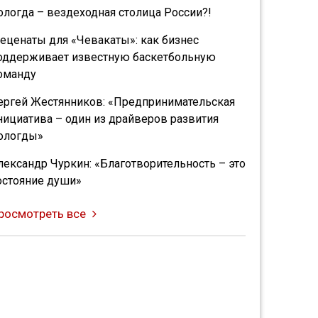
ологда – вездеходная столица России?!
еценаты для «Чевакаты»: как бизнес
оддерживает известную баскетбольную
оманду
ергей Жестянников: «Предпринимательская
нициатива – один из драйверов развития
ологды»
лександр Чуркин: «Благотворительность – это
остояние души»
росмотреть все