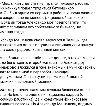
 Мешалкин с детства не чурался тяжелой работы,
тних каникул пошел трудиться бетонщиком
в. Он был одним из первых в районе и носил славное
ыло закреплено не менее официальной записью
Вряд ли тогда Александр мог предполагать, что
нет флагманом его собственного бизнеса, но
именно тогда.
ександр Мешалкин снова вернулся в Талицы, где
ез несколько он лет вступил на извилистую и полную
в в селе продовольственный магазин.
амые большие, но стабильные деньги, а также мысли
ыло бы открыть второй магазин, но Александру
финансово вложился в уже знакомый ему «Горизонт»,
озаготовительной и перерабатывающей
 документам. По факту пилорама и небольшой
наличии и исправной техники.
ателя, решение заняться лесным бизнесом стало
зни. Не было ни опыта, ни надежных кадров (от
исочных работника), да и кредитные финансовые
гивания поясов». Но Александр Мешалкин, видимо,