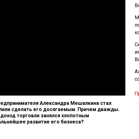
В
М
п
к
С
и
В
А
с
П
редпринимателя Александра Мешалкина стал
волили сделать его досягаемым. Причем дважды.
 доход торговли занялся хлопотным
альнейшее развитие его бизнеса?