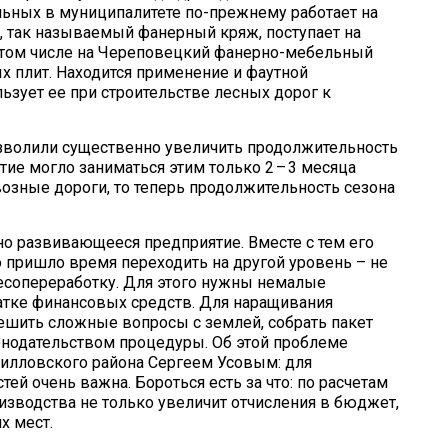
льных в муниципалитете по-прежнему работает на
, так называемый фанерный кряж, поступает на
 том числе на Череповецкий фанерно-мебельный
 плит. Находится применение и фаутной
ьзует ее при строительстве лесных дорог к
озволили существенно увеличить продолжительность
тие могло заниматься этим только 2 – 3 месяца
озные дороги, то теперь продолжительность сезона
о развивающееся предприятие. Вместе с тем его
 пришло время переходить на другой уровень – не
лесопереработку. Для этого нужны немалые
татке финансовых средств. Для наращивания
шить сложные вопросы с землей, собрать пакет
онодательством процедуры. Об этой проблеме
рилловского района Сергеем Усовым: для
й очень важна. Бороться есть за что: по расчетам
зводства не только увеличит отчисления в бюджет,
х мест.