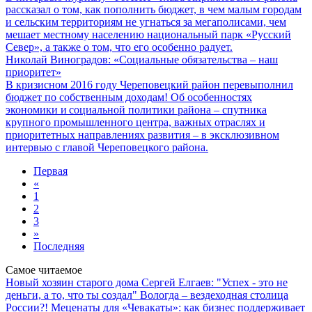
рассказал о том, как пополнить бюджет, в чем малым городам
и сельским территориям не угнаться за мегаполисами, чем
мешает местному населению национальный парк «Русский
Север», а также о том, что его особенно радует.
Николай Виноградов: «Социальные обязательства – наш
приоритет»
В кризисном 2016 году Череповецкий район перевыполнил
бюджет по собственным доходам! Об особенностях
экономики и социальной политики района – спутника
крупного промышленного центра, важных отраслях и
приоритетных направлениях развития – в эксклюзивном
интервью с главой Череповецкого района.
Первая
«
1
2
3
»
Последняя
Самое читаемое
Новый хозяин старого дома
Сергей Елгаев: "Успех - это не
деньги, а то, что ты создал"
Вологда – вездеходная столица
России?!
Меценаты для «Чевакаты»: как бизнес поддерживает