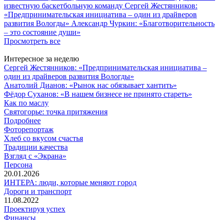
известную баскетбольную команду
Сергей Жестянников:
«Предпринимательская инициатива – один из драйверов
развития Вологды»
Александр Чуркин: «Благотворительность
– это состояние души»
Просмотреть все
Интересное за неделю
Сергей Жестянников: «Предпринимательская инициатива –
один из драйверов развития Вологды»
Анатолий Дианов: «Рынок нас обязывает хантить»
Фёдор Суханов: «В нашем бизнесе не принято стареть»
Как по маслу
Святогорье: точка притяжения
Подробнее
Фоторепортаж
Хлеб со вкусом счастья
Традиции качества
Взгляд с «Экрана»
Персона
20.01.2026
ИНТЕРА: люди, которые меняют город
Дороги и транспорт
11.08.2022
Проектируя успех
Финансы