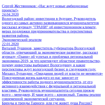
Сергей Жестянников: «Нас ждут новые амбициозные
проекты!»
24.04.2020
Вологодский район: инвестиции в будущее. Руководитель
одного из самых активно развивающихся муниципалитетов
рассказал журналу "ГРАНИ" об инвестиционном климате,
мерах поддержки предпринимательства и перспективах
развития района.
Экономический реализм
22.01.2020
Виталий Тушинов, заместитель губернатора Вологодской
области, отвечающий за экономическое развитие, рассказал
журналу «Грани» об успехах и проблемах региональной
экономики-2019, за что критикуют областное правительство,
почему инвесторы выбирают Вологодчину, и какие
перспективы ждут вологодский бизнес в следующем году.
Михаил Лупандин: «Ожидания людей от власти не меняются»
Повседневная жизнь каждого из нас зависит от
эффективности работы родного муниципалитета, от его
активного взаимодействия с федеральной и региональной
властями. Руководитель муниципалитета сегодня прежде
всего – менеджер, И чаще всего – кризисный. Таковы реалии
современной экономической ситуации.
Бренды и тренды Тарноги, или где живет душа России?