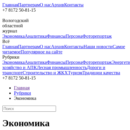
Главная
Партнерам
О нас
Архив
Контакты
+7 8172
50-81-15
Вологодский
областной
журнал
Экономика
Аналитика
Финансы
Персона
Фоторепортаж
Всё
Главная
Партнерам
О нас
Архив
Контакты
Наши новости
Самое
читаемое
Популярное на сайте
Рубрики
Экономика
Аналитика
Финансы
Персона
Фоторепортаж
Энергет
хозяйство и АПК
Лесная промышленность
Дороги и
транспорт
Строительство и ЖКХ
Туризм
Традиции качества
+7 8172
50-81-15
Главная
Рубрики
Экономика
Экономика