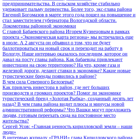
предпринимательства. В сельском хозяйстве стабильно
удерживает пальму первенства. Более того, экс-глава района
Евгений Богомазов в марте этого года пошел на повышение и
стал заместителем губернатора Вологодской области.
Локомотивы районной экономики
С главой Бабаевского района Игорем Кузнецовым в рамках
проекта «Экономическая карта региона» мы встречались еще
в июле. А 2 августа он объявил о том, что не будет
баллотироваться на новый срок и переходит на работу в
Вологду. Наше интервью оказалось последним, которое он
давал на посту главы района. Как бабаевцы привлекают
инвестиции на свою территорию? На что, кроме газа и
железной дороги, делают ставки в экономике? Какие новые
туристические бренды появились в районе?
В чем сила Северного Белозерья?
Как привлечь инвестора в район, где нет больших
производств и громких проектов? Помог ли экономике
туристический бренд «Золотая Рыбка», созданный десять лет
назад? В чем глава района видит плюсы и минусы новой
административной реформы? Что Вашки могут предложить
людям, готовым переехать сюда на постоянное место
жительства?
Сергей Усов: «Главная ценность кирилловской земли – наши
люди»
В интервью журналу «ГРАНИ» глава Кирилловского района