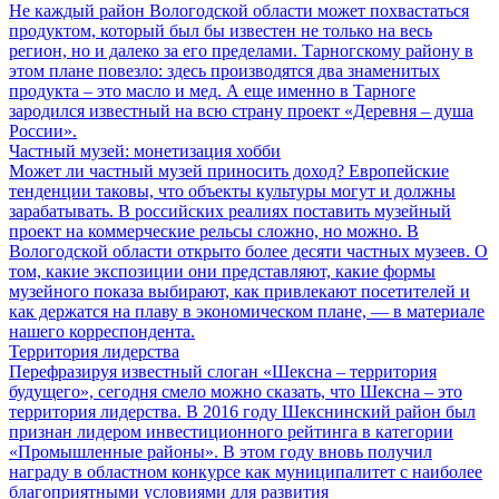
Не каждый район Вологодской области может похвастаться
продуктом, который был бы известен не только на весь
регион, но и далеко за его пределами. Тарногскому району в
этом плане повезло: здесь производятся два знаменитых
продукта – это масло и мед. А еще именно в Тарноге
зародился известный на всю страну проект «Деревня – душа
России».
Частный музей: монетизация хобби
Может ли частный музей приносить доход? Европейские
тенденции таковы, что объекты культуры могут и должны
зарабатывать. В российских реалиях поставить музейный
проект на коммерческие рельсы сложно, но можно. В
Вологодской области открыто более десяти частных музеев. О
том, какие экспозиции они представляют, какие формы
музейного показа выбирают, как привлекают посетителей и
как держатся на плаву в экономическом плане, — в материале
нашего корреспондента.
Территория лидерства
Перефразируя известный слоган «Шексна – территория
будущего», сегодня смело можно сказать, что Шексна – это
территория лидерства. В 2016 году Шекснинский район был
признан лидером инвестиционного рейтинга в категории
«Промышленные районы». В этом году вновь получил
награду в областном конкурсе как муниципалитет с наиболее
благоприятными условиями для развития