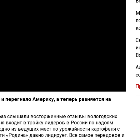
В
М
п
к
С
и
В
А
с
П
и перегнало Америку, а теперь равняется на
 раз слышали восторженные отзывы вологодских
ня входит в тройку лидеров в России по надоям
одно из ведущих мест по урожайности картофеля с
асти «Родина» давно лидирует. Все самое передовое и