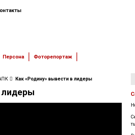
онтакты
Персона
Фоторепортаж
 АПК
Как «Родину» вывести в лидеры
в лидеры
С
Н
С
т