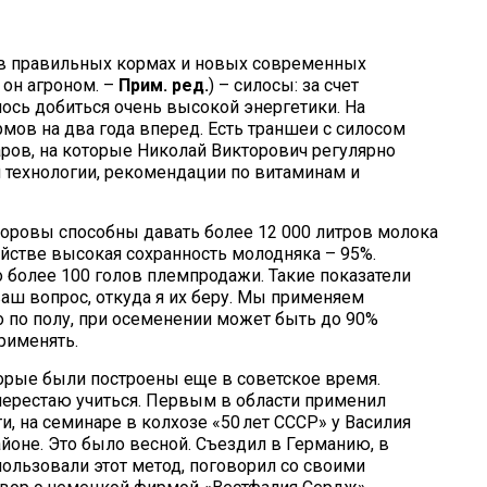
 в правильных кормах и новых современных
 он агроном. –
Прим. ред.
) – силосы: за счет
ось добиться очень высокой энергетики. На
мов на два года вперед. Есть траншеи с силосом
аров, на которые Николай Викторович регулярно
и технологии, рекомендации по витаминам и
коровы способны давать более 12 000 литров молока
зяйстве высокая сохранность молодняка – 95%.
 более 100 голов племпродажи. Такие показатели
ш вопрос, откуда я их беру. Мы применяем
о по полу, при осеменении может быть до 90%
рименять.
орые были построены еще в советское время.
перестаю учиться. Первым в области применил
, на семинаре в колхозе «50 лет СССР» у Василия
йоне. Это было весной. Съездил в Германию, в
пользовали этот метод, поговорил со своими