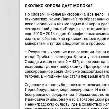
СКОЛЬКО КОРОВА ДАЕТ МОЛОКА?
По словам Николая Викторовича, все дело –
технологиях. Конек Лапина(а по образованию
использования в них молодых клеверов удал
сегодняшний день в «Родине» заготовили кор
еще 2013 – 2014 годов. С профильных семин
ездит, он обязательно привозит новые идеи 
минералам и тут же внедряет их в процесс.
– Результаты хорошие и по селекции. Наши 
в год! Прибыль очевидна. Кстати, у нас в хо
Отсюда и ввод нетелей – 43%, плюс ежегодно
позволяют делать выбраковку. Предваряю ва
сексированное семя. Оно уже рассортирован
телочек. В «Родине» мы стали первыми его п
Содержим коров в больших комплексах, кот
Переоборудовали, модернизировали. И я не 
беспривязное содержание. Подсмотрел, кстати
Ивановича Жильцова у вас в Грязовецком ра
Ленинградскую область, где в хозяйствах ис