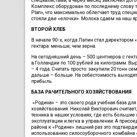
специалистами, а через месяц заключил дог
Комплекс оборудован по последнему слову те
Plan», что максимально облегчает труд специ
стояли две «елочки». Молока сдаем на наш я
ВТОРОЙ ХЛЕБ
В начале 90-х, когда Лапин стал директором
гектара: меньше, чем зерна.
На сегодняшний день – 500 центнеров с гект
в Голландии по 100 рублей за килограмм. Вы
– 4 года. Считать просто: закупили 20 тонн с
дальше – больше. На себестоимость выходят 
прибыль.
БАЗА РАЧИТЕЛЬНОГО ХОЗЯЙСТВОВАНИЯ
«Родина» – это своего рода учебная база дл
хозяйствования. Николай Викторович считае
техника в наших условиях, где есть большие
эксплуатации и легка в управлении. А присо
района к «Родине» лишний раз это подтверди
использованию силосоуборочного комбайна 