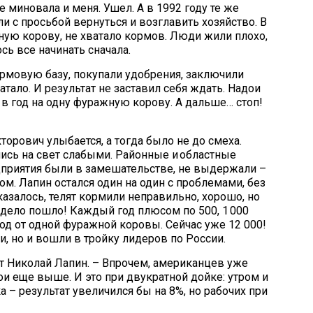
е миновала и меня. Ушел. А в 1992 году те же
 с просьбой вернуться и возглавить хозяйство. В
ную корову, не хватало кормов. Люди жили плохо,
ь все начинать сначала.
ормовую базу, покупали удобрения, заключили
тало. И результат не заставил себя ждать. Надои
в в год на одну фуражную корову. А дальше… стоп!
торович улыбается, а тогда было не до смеха.
лись на свет слабыми. Районные и областные
дприятия были в замешательстве, не выдержали –
ом. Лапин остался один на один с проблемами, без
казалось, телят кормили неправильно, хорошо, но
дело пошло! Каждый год плюсом по 500, 1 000
 год от одной фуражной коровы. Сейчас уже 12 000!
и, но и вошли в тройку лидеров по России.
ет Николай Лапин. – Впрочем, американцев уже
ои еще выше. И это при двукратной дойке: утром и
 – результат увеличился бы на 8%, но рабочих при