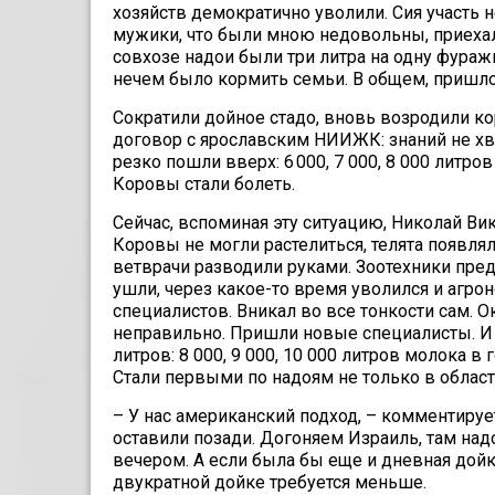
хозяйств демократично уволили. Сия участь н
мужики, что были мною недовольны, приехали
совхозе надои были три литра на одну фураж
нечем было кормить семьи. В общем, пришлос
Сократили дойное стадо, вновь возродили к
договор с ярославским НИИЖК: знаний не хва
резко пошли вверх: 6 000, 7 000, 8 000 литро
Коровы стали болеть.
Сейчас, вспоминая эту ситуацию, Николай Вик
Коровы не могли растелиться, телята появля
ветврачи разводили руками. Зоотехники пре
ушли, через какое-то время уволился и агрон
специалистов. Вникал во все тонкости сам. О
неправильно. Пришли новые специалисты. И 
литров: 8 000, 9 000, 10 000 литров молока в
Стали первыми по надоям не только в област
– У нас американский подход, – комментиру
оставили позади. Догоняем Израиль, там над
вечером. А если была бы еще и дневная дойка
двукратной дойке требуется меньше.