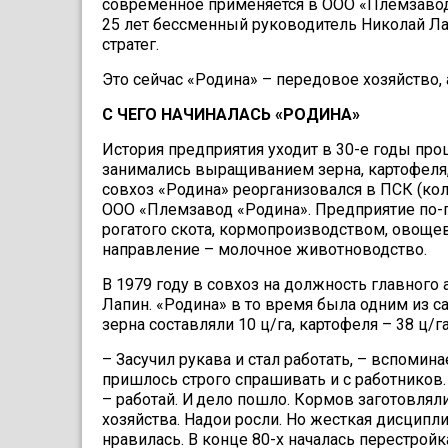
современное применяется в ООО «Племзавод 
25 лет бессменный руководитель Николай Лап
стратег.
Это сейчас «Родина» – передовое хозяйство, а
С ЧЕГО НАЧИНАЛАСЬ «РОДИНА»
История предприятия уходит в 30-е годы про
занимались выращиванием зерна, картофеля, 
совхоз «Родина» реорганизовался в ПСК (колхо
ООО «Племзавод «Родина». Предприятие по-
рогатого скота, кормопроизводством, овоще
направление – молочное животноводство.
В 1979 году в совхоз на должность главного
Лапин. «Родина» в то время была одним из с
зерна составляли 10 ц/га, картофеля – 38 ц/га
– Засучил рукава и стал работать, – вспомин
пришлось строго спрашивать и с работников
– работай. И дело пошло. Кормов заготовляли
хозяйства. Надои росли. Но жесткая дисципли
нравилась. В конце 80-х началась перестрой