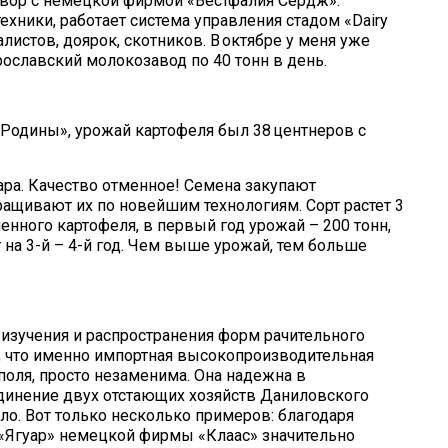
овор с немецкой фирмой «Вестфалия Сердж».
хники, работает система управления стадом «Dairy
алистов, доярок, скотников. В октябре у меня уже
рославский молокозавод по 40 тонн в день.
 «Родины», урожай картофеля был 38 центнеров с
ара. Качество отменное! Семена закупают
ращивают их по новейшим технологиям. Сорт растет 3
еменного картофеля, в первый год урожай – 200 тонн,
на 3-й – 4-й год. Чем выше урожай, тем больше
я изучения и распространения форм рачительного
т, что именно импортная высокопроизводительная
 поля, просто незаменима. Она надежна в
единение двух отстающих хозяйств Даниловского
ло. Вот только несколько примеров: благодаря
«Ягуар» немецкой фирмы «Клаас» значительно