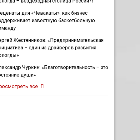
ологда – вездеходная столица России?!
еценаты для «Чевакаты»: как бизнес
оддерживает известную баскетбольную
оманду
ергей Жестянников: «Предпринимательская
нициатива – один из драйверов развития
ологды»
лександр Чуркин: «Благотворительность – это
остояние души»
росмотреть все