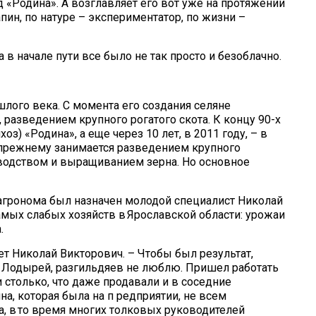
«Родина». А возглавляет его вот уже на протяжении
ин, по натуре – экспериментатор, по жизни –
 в начале пути все было не так просто и безоблачно.
шлого века. С момента его создания селяне
разведением крупного рогатого скота. К концу 90-х
з) «Родина», а еще через 10 лет, в 2011 году, – в
прежнему занимается разведением крупного
водством и выращиванием зерна. Но основное
 агронома был назначен молодой специалист Николай
амых слабых хозяйств в Ярославской области: урожаи
.
ает Николай Викторович. – Чтобы был результат,
. Лодырей, разгильдяев не люблю. Пришел работать
 столько, что даже продавали и в соседние
на, которая была на п редприятии, не всем
ка, в то время многих толковых руководителей